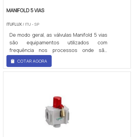
MANIFOLD 5 VIAS
ITUFLUX
/ ITU - SP
De modo geral, as válvulas Manifold 5 vias
são equipamentos utilizados com
frequência nos processos onde são
instalados transmissores ou manômetros e
COTAR AGORA
de mais elementos de leitura.Dessa forma,
pode-se dizer que são amplamente
requisitadas para atuar em situações onde
hajam vapor saturado ou superaquecido,
assim como água, ar comprimido, ar de
exaustão, dentre outros gases no geral.Ou
seja, a válvula de manifold 5 vias pode ser
empregada em transmissores ou
manômetros com o intuito de colaborar na
leitura de vazão e estar apta para retirar os