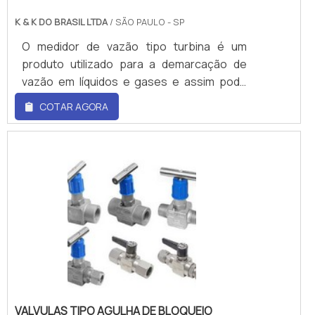
K & K DO BRASIL LTDA
/ SÃO PAULO - SP
O medidor de vazão tipo turbina é um
produto utilizado para a demarcação de
vazão em líquidos e gases e assim pode
ser feito em diferentes materiais para
COTAR AGORA
suprir a uma ampla gama de tipos de
fluidos.O fluido que se deslocará dentro da
tubulação, vai fazer com que um rotor
montado axialmente dentro do medidor de
vazão seja acionado. A velocidade do rotor
é equivalente a velocidade de
deslocamento do fluído no
desenvolvimento.Informações adicionais
importantesO medidor de vazão possui
uma saída de.
VALVULAS TIPO AGULHA DE BLOQUEIO