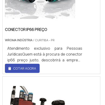
confiabil...
CONECTOR IP66 PREÇO
WROMA INDÚSTRIA
/ CURITIBA - PR
Atendimento exclusivo para Pessoas
JurídicasQuem está à procura de conector
ip66 preço justo, descobrirá a empresa
líder do mercado. Realizando uma cotação
COTAR AGORA
no marketplace Soluções Industriais e
conhecendo a melhor referência em
qualidade do mercado. Quando o tema é
conector ip66 preço, com a melhor mão de
obra da WRoma receberá precisão com
pagamento acessível.ALGUNS DETALHES