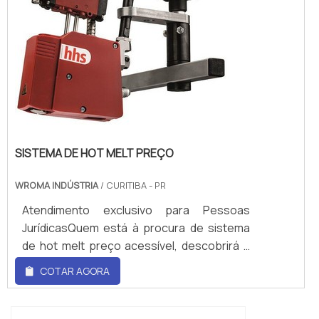
SOBRE CONECTOR IP66 PREÇOHá muitas
maneiras eficientes de dem...
SISTEMA DE HOT MELT PREÇO
WROMA INDÚSTRIA
/ CURITIBA - PR
Atendimento exclusivo para Pessoas
JurídicasQuem está à procura de sistema
de hot melt preço acessível, descobrirá a
empresa líder do mercado. Realizando uma
COTAR AGORA
cotação no marketplace Soluções
Industriais e conhecendo a melhor
referência em qualidade do