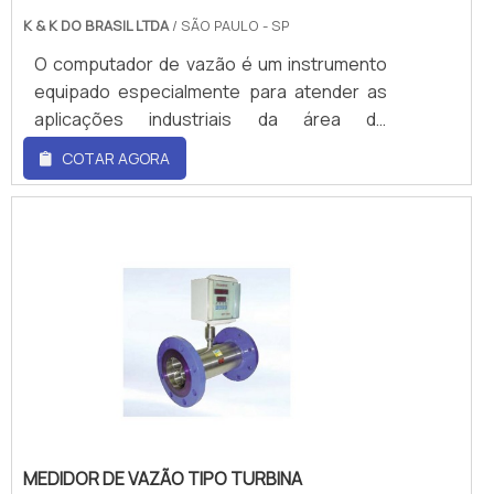
K & K DO BRASIL LTDA
/ SÃO PAULO - SP
O computador de vazão é um instrumento
equipado especialmente para atender as
aplicações industriais da área de
instrumentação e controle de
COTAR AGORA
processos.Entre a sua vasta lista de
atributos, o computador de vazão
apresenta uma caixa metálica de alumínio
extrudado.Além disso, o computador de
vazão utiliza componentes e peças das
melhores procedências, passando por
testes rigorosos onde são aplicados os
procedimentos encontrados nas mais
conceituadas normas internacionais.Com
alta imunidade a ruídos.
MEDIDOR DE VAZÃO TIPO TURBINA