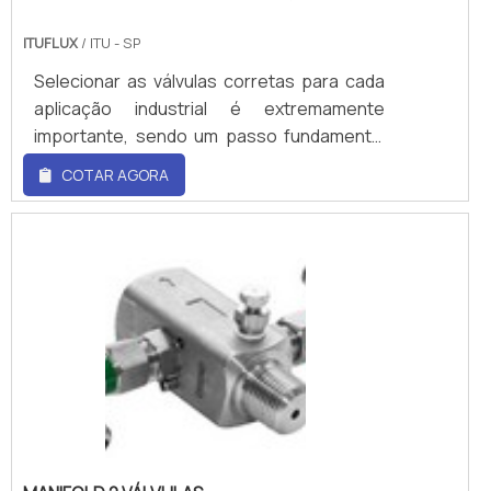
ITUFLUX
/ ITU - SP
Selecionar as válvulas corretas para cada
aplicação industrial é extremamente
importante, sendo um passo fundamental
para obter êxito nas mais variadas formas
COTAR AGORA
de aplicações de uma indústria.As valvulas
tipo agulha de bloqueio, por exemplo, são
sempre indicadas quando há necessidade
de um fino controle do fluxo, ela possui
esse nome por ter um obturador cônico
com a ponta bastante fina com aspecto de
agulha na maioria das vezes, produzidos
de: Aço inoxidável;Bronze;Outras ligas de
aço.A maior diferença que pode-se
destacar entre as valvulas tipo agulha de
bloqueio e os demais modelos se encontra