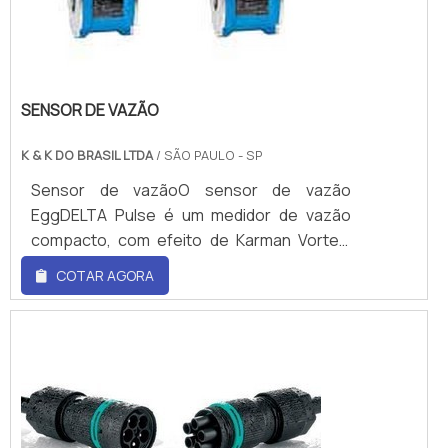
SENSOR DE VAZÃO
K & K DO BRASIL LTDA
/ SÃO PAULO - SP
Sensor de vazãoO sensor de vazão
EggDELTA Pulse é um medidor de vazão
compacto, com efeito de Karman Vortex,
possui um design inovador, leve, e além de
COTAR AGORA
tudo, é fácil de ser manuseado.O uso do
sensor de vazão da TechMeter possui
muitas vantagens para o consumidor, como
uma variedade de versões (para líquidos e
gases), o aparelho é virtualmente imune a
poeiras e ambientes úmidos e isento de
partes móveis e, portanto, dando maior