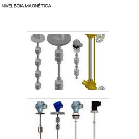
manifold de 2 vias tem diâmetro de ½’’ NPT
NIVEL BOIA MAGNÉTICA
ou BSP, com conexões em flange x rosca,
flange x flange e rosca x rosca. O
componente pode ser fabricado com
diversos materiais, desde que sejam de
qualidade.Dessa maneira, ao necessitar de
adquirir uma válvula manifold de 2 vias ou da
manutenção deste item, o ideal é contar
com uma empresa séria que seja
especializada no ramo, para te oferecer o
melhor serviço e produto, atendendo às
suas expectativas. .