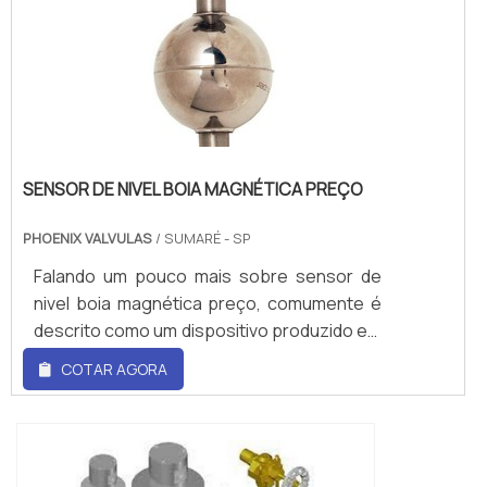
SENSOR DE NIVEL BOIA MAGNÉTICA PREÇO
PHOENIX VALVULAS
/ SUMARÉ - SP
Falando um pouco mais sobre sensor de
nivel boia magnética preço, comumente é
descrito como um dispositivo produzido em
opções em aço, PVC ou polipropileno (PP),
COTAR AGORA
bem como desenvolvido para variadas
disposições, entre elas a instalação na
parte superior ou inferior de um
tanque.Uma de suas funções é evitar