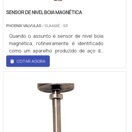
SENSOR DE NIVEL BOIA MAGNÉTICA
PHOENIX VALVULAS
/ SUMARÉ - SP
Quando o assunto é sensor de nivel boia
magnética, rotineiramente é identificado
como um aparelho produzido de aço do
tipo AISI 304 ou 316, PVC ou polipropileno,
COTAR AGORA
bem como nos modelos laterais, flutuantes
e sob medidaÉ comumente utilizado para
evitar desperdícios de fluídos líquidos e,
consequentemente, a falta inesperada
deles durante a produção. O acessório
serve para monitorar os índices por meio
do movimento de uma bóia magnética em ...