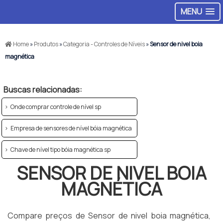
MENU
Home
»
Produtos
»
Categoria - Controles de Níveis
»
Sensor de nivel boia
magnética
Buscas relacionadas:
Onde comprar controle de nível sp
Empresa de sensores de nível bóia magnética
Chave de nível tipo bóia magnética sp
SENSOR DE NIVEL BOIA
MAGNÉTICA
Compare preços de Sensor de nivel boia magnética,