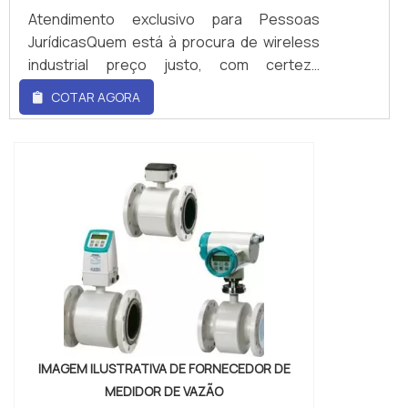
Atendimento exclusivo para Pessoas
JurídicasQuem está à procura de wireless
industrial preço justo, com certeza
descobrirá na líder do segmento WRoma.
COTAR AGORA
Comparando por meio da plataforma de
divulgação das indústrias e descobrindo a
melhor referência em qualidade do
mercado. Quando a busca é por wireless
industrial preço, com a WRoma obterá
assertividade com comprometimento com
os resultados dos clientes.MAIS DETALHES
INTERESSANTES SOBRE W...
IMAGEM ILUSTRATIVA DE FORNECEDOR DE
MEDIDOR DE VAZÃO