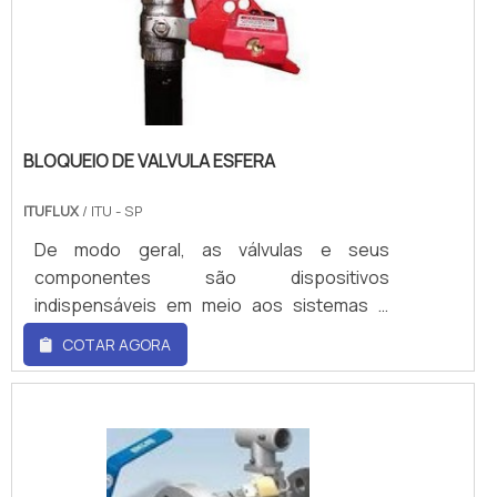
BLOQUEIO DE VALVULA ESFERA
ITUFLUX
/ ITU - SP
De modo geral, as válvulas e seus
componentes são dispositivos
indispensáveis em meio aos sistemas e
tubulações industriais. Por meio deles é
COTAR AGORA
possível realizar o devido regulamento de
pressão de diversos gases e fluidos em
estado seguro, durante a utilização.O
bloqueio de valvula esfera, por exemplo, é
fundamental em meio a esses mecanismos