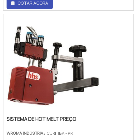
COTAR AGORA
no marketplace Soluções Industriais e
conhecendo a melhor referência em
qualidade do mercado. Quando o tema é
conector ip66 preço, com a melhor mão de
obra da WRoma receberá precisão com
pagamento acessível.ALGUNS DETALHES
SOBRE CONECTOR IP66 PREÇOHá muitas
maneiras eficientes de dem...
SISTEMA DE HOT MELT PREÇO
WROMA INDÚSTRIA
/ CURITIBA - PR