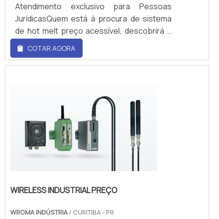
Atendimento exclusivo para Pessoas
JurídicasQuem está à procura de sistema
de hot melt preço acessível, descobrirá a
empresa líder do mercado. Realizando uma
COTAR AGORA
cotação no marketplace Soluções
Industriais e conhecendo a melhor
referência em qualidade do
mercado.ALGUNS DETALHES SOBRE
SISTEMA DE HOT MELT PREÇOSe alguém
busca por sistema de hot melt preço justo
e em uma empresa comprometida com os
serviços, encontra na WRoma.
Disponibilizando...
WIRELESS INDUSTRIAL PREÇO
WROMA INDÚSTRIA
/ CURITIBA - PR