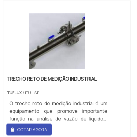
montagem e desmontagem são muito
custo-benefício as necessidades técnicas
fáceis e rápidas de serem realizadas, com
e comerciais do cliente, comprova sua
50% menos tempo de reparo; e 66,2L/min,
essência de trazer o melhor para todos os
com 15% mais vazão.Esse equipamento
consumidores..
possui algumas outras características
técnicas, como: Conexões para fluídos: ½
NPTF-1/BSPP; Material de construção é
Polipropileno/Nylon condutor; Material de c.
TRECHO RETO DE MEDIÇÃO INDUSTRIAL
ITUFLUX
/ ITU - SP
O trecho reto de medição industrial é um
equipamento que promove importante
função na análise de vazão de líquidos,
gases e vapores. Simplificadamente, os
COTAR AGORA
trechos retos são seções tubulares