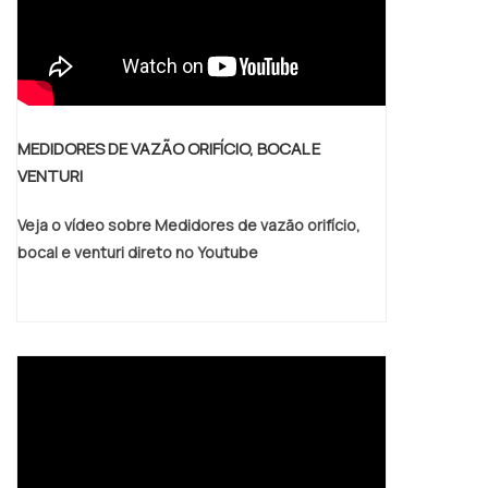
manifold em uma empresa responsável,
descobre o site da Ituflux. Com grande
expressão de mercado quando o assunto é
pote de selagem, lama e condensado e
orifício de restrição, garantindo o que há de
MEDIDORES DE VAZÃO ORIFÍCIO, BOCAL E
melhor na atualidade.Sem perder o foco em
VENTURI
valvula manifold 3 vias, deve-se descartar
empresas que não tenham produtos e
Veja o vídeo sobre Medidores de vazão orifício,
serviços com ótima qualidade e
bocal e venturi direto no Youtube
assertividade, características simples mas
que mostram o comprometimento da
empresa com seus clientes.Existem muitas
formas diferentes de demonstrar
conhecimento e autoridade em sua área de
atuação. Os motivos pelos quais a Ituflux é
destaque sempre que buscar por valvula
manifold:Comprometida com os serviços;
Responsável;Altamente