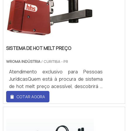
SISTEMA DE HOT MELT PREÇO
WROMA INDÚSTRIA
/ CURITIBA - PR
Atendimento exclusivo para Pessoas
JurídicasQuem está à procura de sistema
de hot melt preço acessível, descobrirá a
empresa líder do mercado. Realizando uma
COTAR AGORA
cotação no marketplace Soluções
Industriais e conhecendo a melhor
referência em qualidade do
mercado.ALGUNS DETALHES SOBRE
SISTEMA DE HOT MELT PREÇOSe alguém