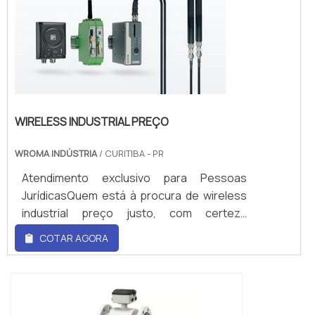
busca por sistema de hot melt preço justo
e em uma empresa comprometida com os
serviços, encontra na WRoma.
Disponibilizando...
WIRELESS INDUSTRIAL PREÇO
WROMA INDÚSTRIA
/ CURITIBA - PR
Atendimento exclusivo para Pessoas
JurídicasQuem está à procura de wireless
industrial preço justo, com certeza
descobrirá na líder do segmento WRoma.
COTAR AGORA
Comparando por meio da plataforma de
divulgação das indústrias e descobrindo a
melhor referência em qualidade do
mercado. Quando a busca é por wireless