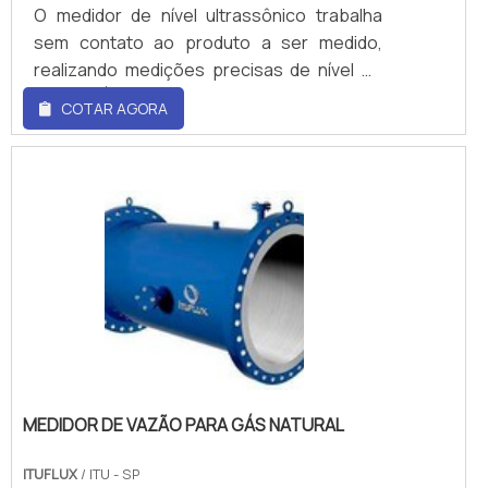
O medidor de nível ultrassônico trabalha
sem contato ao produto a ser medido,
realizando medições precisas de nível ou
volume. É indicado para medição de líquidos
COTAR AGORA
e sólidos diversos, livres de formação de
espuma e vapores.Tem como princípio de
medição o sinal ultrassônico pelo
ar.Aplicações: - Tanques, silos e
reservatórios; - Líquidos e pastosos como
água, efluentes, esgoto, produtos
químicos e óleos; - Sólidos como grãos,
areia e pó; - Medição de vazão em canais
abertos.Características: - Livr.
MEDIDOR DE VAZÃO PARA GÁS NATURAL
ITUFLUX
/ ITU - SP