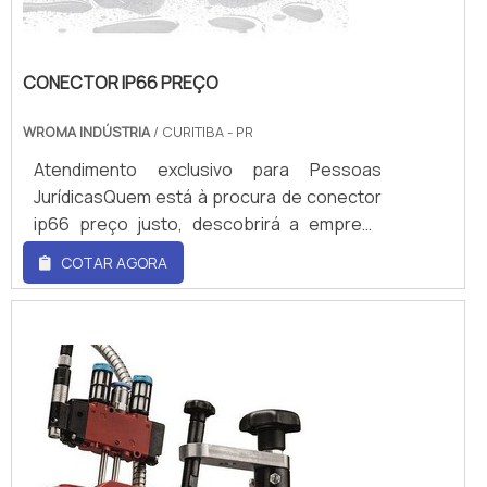
CONECTOR IP66 PREÇO
WROMA INDÚSTRIA
/ CURITIBA - PR
Atendimento exclusivo para Pessoas
JurídicasQuem está à procura de conector
ip66 preço justo, descobrirá a empresa
líder do mercado. Realizando uma cotação
COTAR AGORA
no marketplace Soluções Industriais e
conhecendo a melhor referência em
qualidade do mercado. Quando o tema é
conector ip66 preço, com a melhor mão de
obra da WRoma receberá precisão com
pagamento acessível.ALGUNS DETALHES
SOBRE CONECTOR IP66 PREÇOHá muitas
maneiras eficientes de dem...