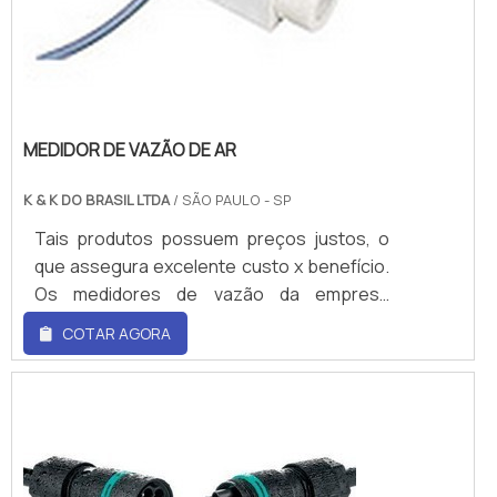
MEDIDOR DE VAZÃO DE AR
K & K DO BRASIL LTDA
/ SÃO PAULO - SP
Tais produtos possuem preços justos, o
que assegura excelente custo x benefício.
Os medidores de vazão da empresa
atendem aos segmentos: Petróleo e
COTAR AGORA
derivados, saneamento, irrigação, geração
de energia, papel e celulose, construção
de máquinas, químico, siderúrgico, etc. O
Medidor de vazão da empresa apresenta
algumas características técnicas:
Monitores de vazão mássica, de baixo