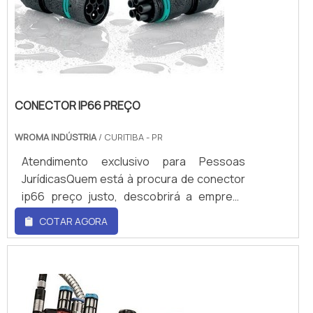
custo para controle de economia de
energia; Ampla faixa de...
CONECTOR IP66 PREÇO
WROMA INDÚSTRIA
/ CURITIBA - PR
Atendimento exclusivo para Pessoas
JurídicasQuem está à procura de conector
ip66 preço justo, descobrirá a empresa
líder do mercado. Realizando uma cotação
COTAR AGORA
no marketplace Soluções Industriais e
conhecendo a melhor referência em
qualidade do mercado. Quando o tema é
conector ip66 preço, com a melhor mão de
obra da WRoma receberá precisão com