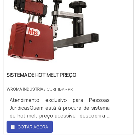
pagamento acessível.ALGUNS DETALHES
SOBRE CONECTOR IP66 PREÇOHá muitas
maneiras eficientes de dem...
SISTEMA DE HOT MELT PREÇO
WROMA INDÚSTRIA
/ CURITIBA - PR
Atendimento exclusivo para Pessoas
JurídicasQuem está à procura de sistema
de hot melt preço acessível, descobrirá a
empresa líder do mercado. Realizando uma
COTAR AGORA
cotação no marketplace Soluções
Industriais e conhecendo a melhor