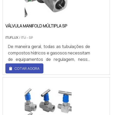
areia e pó; - Medição de vazão em canais
abertos.Característ.
VÁLVULA MANIFOLD MÚLTIPLA SP
ITUFLUX
/ ITU - SP
De maneira geral, todas as tubulações de
compostos hídricos e gasosos necessitam
de equipamentos de regulagem, nesse
cenário a válvula manifold múltipla sp, ganha
COTAR AGORA
um enorme destaque, já que desempenha
esse trabalho de forma direta.Em outras
palavras a válvula manifold múltipla sp, faz
parte dos sistemas de controle de fluxos
de líquidos, especificamente em
processos que necessitem de maior
vedação. Funcionalidade da válvula manifold