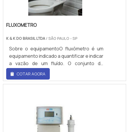
técnica de Cariolis. É possível encontrar div.
FLUXOMETRO
K & K DO BRASIL LTDA
/ SÃO PAULO - SP
Sobre o equipamentoO fluxômetro é um
equipamento indicado a quantificar e indicar
a vazão de um fluído. O conjunto de
fluxômetros que permite a mistura de gás
COTAR AGORA
em concentrações e fluxos conhecidos
denomina-se bloco de fluxômetros.Esse
equipamento é constituído por uma válvula
de controle de fluxo, agregado a um tubo
vertical, por meio da qual flui o gás, um
flutuador e um limitador na parte superior
do tubo. O equipamento é feito de um
material transparente, normalmente em