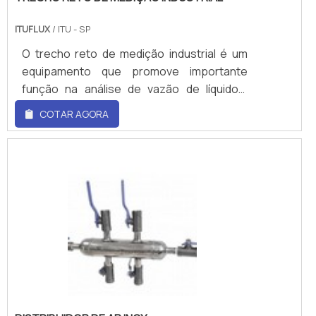
ITUFLUX
/ ITU - SP
O trecho reto de medição industrial é um
equipamento que promove importante
função na análise de vazão de líquidos,
gases e vapores. Simplificadamente, os
COTAR AGORA
trechos retos são seções tubulares
necessárias para garantir que o
escoamento do fluido esteja perfeito para
realizar a medição da vazão. Ou seja, o
trecho reto de medição industrial, pode ser
definido como seção tubular fundamental
para assegurar que o escoamento do
fluido em questão esteja adequado para
efetuar o estudo de vazão, de acordo com
o padrão de dimensionamento de
medição. Finalidade do trecho reto de