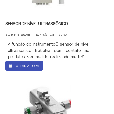
vidro.Benefícios e vant.
SENSOR DE NÍVEL ULTRASSÔNICO
K & K DO BRASIL LTDA
/ SÃO PAULO - SP
A função do instrumentoO sensor de nível
ultrassônico trabalha sem contato ao
produto a ser medido, realizando medições
precisas de nível ou volume. É indicado para
COTAR AGORA
medição de líquidos e sólidos diversos,
livres de formação de espuma e
vapores.Princípio de medição: Sinal
ultrassônico pelo ar.Aplicações: - Tanques,
silos e reservatórios; - Líquidos e pastosos
como água, efluentes, esgoto, produtos
químicos e óleos; - Sólidos como grãos,