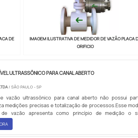
ACA DE
IMAGEM ILUSTRATIVA DE MEDIDOR DE VAZÃO PLACA 
ORIFICIO
ÍVEL ULTRASSÔNICO PARA CANAL ABERTO
LTDA
/ SÃO PAULO - SP
e vazão ultrassônico para canal aberto não possui par
iza medições precisas e totalização de processos.Esse mod
 de vazão apresenta como princípio de medição o si
 pelo ar.As aplicações do medidor: - Calha Parshall; - Ca
ORA
lus; - Efluentes e esgotos; - Água Bruta.Características: -
o fluído; - Livre de manutenção; - Fácil instalação.O medido