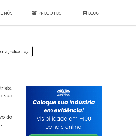
E NÓS
PRODUTOS
BLOG
romagnético preço
riais,
a sua
ivo do
: