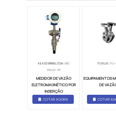
K & K DO BRASIL LTDA
/ SÃO
ITUFLUX
/ ITU -
PAULO - SP
MEDIDOR DE VAZÃO
EQUIPAMENTOS M
ELETROMAGNÉTICO POR
DE VAZÃ
INSERÇÃO
COTAR AGORA
COTAR AG