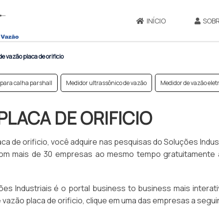
INÍCIO
SOBR
e vazão placa de orificio
 para calha parshall
Medidor ultrassônico de vazão
Medidor de vazão elet
PLACA DE ORIFICIO
 de orificio, você adquire nas pesquisas do Soluções Indust
 com mais de 30 empresas ao mesmo tempo gratuitamente 
s Industriais é o portal business to business mais interat
vazão placa de orificio, clique em uma das empresas a seguir