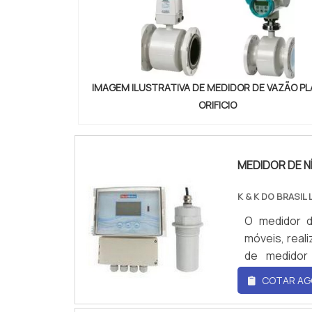
IMAGEM ILUSTRATIVA DE MEDIDOR DE VAZÃO PL
ORIFICIO
MEDIDOR DE N
K & K DO BRASIL 
O medidor d
móveis, real
de medidor
ultrassônico
COTAR AG
Palmer – Bow
contato com 