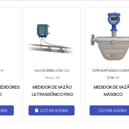
 SP
K & K DO BRASIL LTDA
/ SÃO
TEIPS MONTAGEM E COME
PAULO - SP
LTDA
/ SP
EDIDORES
MEDIDOR DE VAZÃO
MEDIDOR DE VAZ
O
ULTRASSÔNICO FIXO
MÁSSICO
ORA
COTAR AGORA
COTAR AGORA