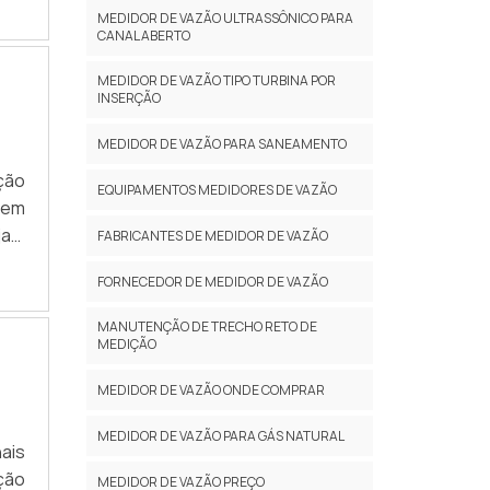
uem
flux
MEDIDOR DE VAZÃO ULTRASSÔNICO PARA
CANAL ABERTO
to-
 14
C e
MEDIDOR DE VAZÃO TIPO TURBINA POR
INSERÇÃO
 de
MEDIDOR DE VAZÃO PARA SANEAMENTO
ção
EQUIPAMENTOS MEDIDORES DE VAZÃO
 em
jam
FABRICANTES DE MEDIDOR DE VAZÃO
s e
FORNECEDOR DE MEDIDOR DE VAZÃO
olha
tos
MANUTENÇÃO DE TRECHO RETO DE
s de
MEDIÇÃO
 DE
MEDIDOR DE VAZÃO ONDE COMPRAR
zão
 dos
MEDIDOR DE VAZÃO PARA GÁS NATURAL
nais
os,
ção
 de
MEDIDOR DE VAZÃO PREÇO