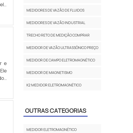
elo
zem
MEDIDORES DE VAZÃO DE FLUIDOS
s e
ld,
e de
ntes
MEDIDORES DE VAZÃO INDUSTRIAL
, o
 de
lux
TRECHO RETO DE MEDIÇÃO COMPRAR
tos
MEDIDOR DE VAZÃO ULTRASSÔNICO PREÇO
to-
dos
MEDIDOR DE CAMPO ELETROMAGNÉTICO
r e
ços
Ele
 de
MEDIDOR DE MAGNETISMO
dos
 da
K2 MEDIDOR ELETROMAGNÉTICO
umo
nte
OUTRAS CATEGORIAS
MEDIDOR ELETROMAGNÉTICO