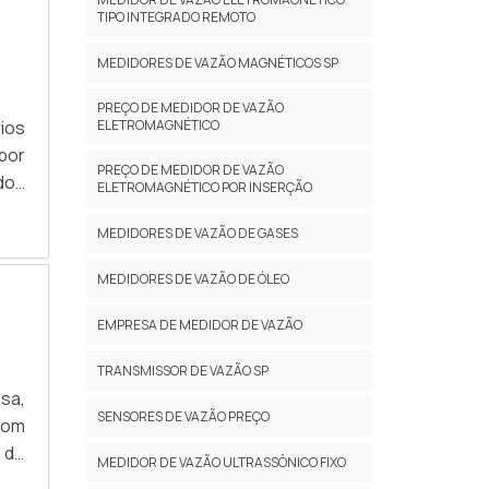
TIPO INTEGRADO REMOTO
MEDIDORES DE VAZÃO MAGNÉTICOS SP
PREÇO DE MEDIDOR DE VAZÃO
ios
ELETROMAGNÉTICO
por
PREÇO DE MEDIDOR DE VAZÃO
dos
ELETROMAGNÉTICO POR INSERÇÃO
o de
MEDIDORES DE VAZÃO DE GASES
 DE
o é
MEDIDORES DE VAZÃO DE ÓLEO
te.
ipo
EMPRESA DE MEDIDOR DE VAZÃO
cho
são
TRANSMISSOR DE VAZÃO SP
esa,
ial
SENSORES DE VAZÃO PREÇO
com
ais
 de
tão
MEDIDOR DE VAZÃO ULTRASSÔNICO FIXO
uito
 DE