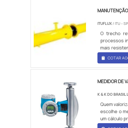
vazão ultras
MANUTENÇÃO 
ITUFLUX
/ ITU - S
O trecho re
processos in
mais resiste
anos, por is
COTAR AG
medição pe
MANUTENÇÃOA
fundamental
MEDIDOR DE 
Normalmente
304 e 316;Du
K & K DO BRASIL 
reto de medi
Quem valoriz
ou de compat
escolhe o me
serve para u
um cálculo p
para baix
Vazão Massic
indicado