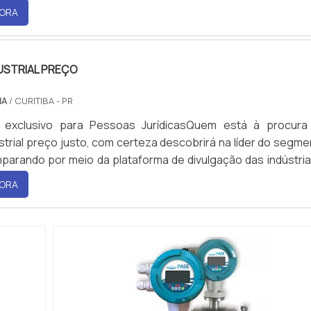
ferência em qualidade do mercado.ALGUNS DETALHES SO
ORA
 HOT MELT PREÇOSe alguém busca por sistema de hot m
 e em uma empresa comprometida com os serviços, encontra
nibilizando...
USTRIAL PREÇO
IA
/ CURITIBA - PR
 exclusivo para Pessoas JurídicasQuem está à procura
ustrial preço justo, com certeza descobrirá na líder do segm
rando por meio da plataforma de divulgação das indústria
a melhor referência em qualidade do mercado. Quando a bu
ORA
ess industrial preço, com a WRoma obterá assertividade 
mento com os resultados dos clientes.MAIS DETAL
ES SOBRE W...