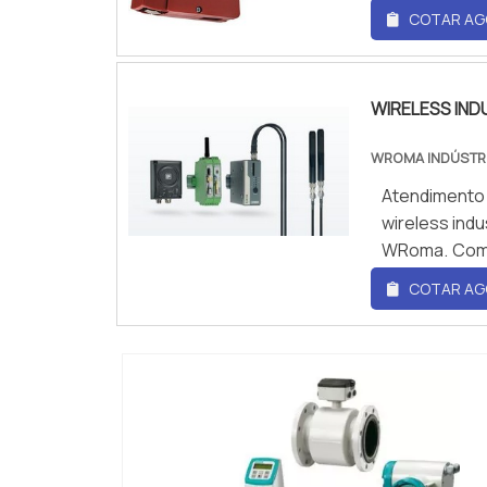
a melhor re
COTAR AG
SISTEMA DE
preço justo
WRoma. Dispo
WIRELESS IND
WROMA INDÚSTR
Atendimento
wireless ind
WRoma. Compa
descobrindo 
COTAR AG
é por wirel
comprometi
INTERESSANT