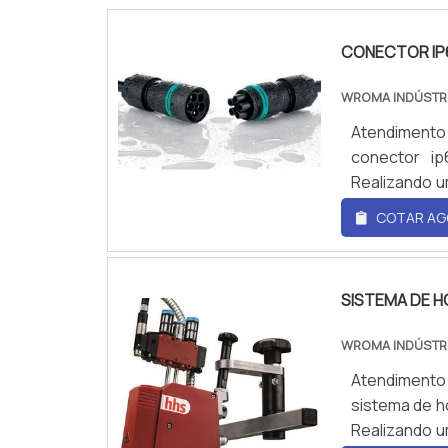
CONECTOR IP
WROMA INDÚSTR
Atendimento
conector ip
Realizando u
a melhor re
COTAR AG
ip66 preço,
pagamento 
muitas maneir
SISTEMA DE H
WROMA INDÚSTR
Atendimento
sistema de h
Realizando u