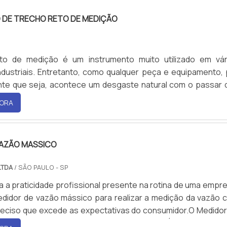
sônico para canal aberto é um instrumento de excele.
DE TRECHO RETO DE MEDIÇÃO
P
to de medição é um instrumento muito utilizado em vár
dustriais. Entretanto, como qualquer peça e equipamento, 
nte que seja, acontece um desgaste natural com o passar 
so é importante que seja feita uma manutenção de trecho ret
ORA
riodicamente.INFORMAÇÕES BÁSICAS SOBRE O SERVIÇO
ntes de realizar a manutenção do trecho reto de mediçã
 saber sobre a especificação do produto detalhadamen
VAZÃO MASSICO
, ele é confeccionado em:Aço carbono;Aço inoxidável do t
plex;Super duplex;Entre muitos outros.A manutenção do tre
LTDA
/ SÃO PAULO - SP
ção é feita quando é observado problemas severos de corro
a a praticidade profissional presente na rotina de uma empr
ibilidade com os fluidos. É importante dizer que cada mater
didor de vazão mássico para realizar a medição da vazão 
m tipo de uso, o aço inox e o carbono, por exemplo, são ide
reciso que excede as expectativas do consumidor.O Medidor
as temperaturas, enquanto para altas não são 
o pode ser utilizado para aplicações gerais. É um produto m
s.TRADIÇÃO EM MANUTENÇÃO DE TRECHO RETO