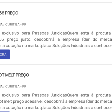
66 PREÇO
IA
/ CURITIBA - PR
 exclusivo para Pessoas JurídicasQuem está à procura
66 preço justo, descobrirá a empresa líder do merca
ma cotação no marketplace Soluções Industriais e conhece
ferência em qualidade do mercado. Quando o tema é conec
ORA
 com a melhor mão de obra da WRoma receberá precisão 
acessível.ALGUNS DETALHES SOBRE CONECTOR IP66 PREÇ
as eficientes de dem...
OT MELT PREÇO
IA
/ CURITIBA - PR
 exclusivo para Pessoas JurídicasQuem está à procura
ot melt preço acessível, descobrirá a empresa líder do merc
ma cotação no marketplace Soluções Industriais e conhece