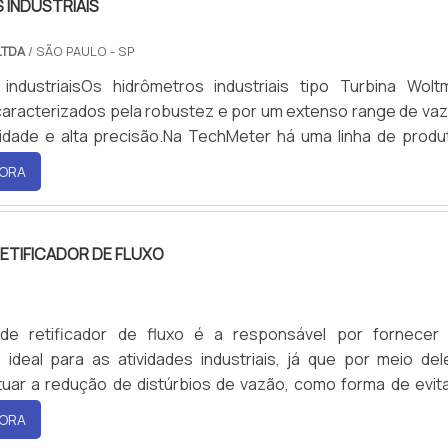
 INDUSTRIAIS
LTDA
/ SÃO PAULO - SP
 industriaisOs hidrômetros industriais tipo Turbina Wolt
 caracterizados pela robustez e por um extenso range de vaz
lidade e alta precisão.Na TechMeter há uma linha de produ
incluindo hidrômetros industriais para aplicações em água qu
ORA
água fria até 50ºC.Os hidrômetros industriais citados acima
 por campo magnético externo e, assim, geradores de impul
stalados posteriormente sem danificar o la.
ETIFICADOR DE FLUXO
P
e retificador de fluxo é a responsável por fornecer
ideal para as atividades industriais, já que por meio del
tuar a redução de distúrbios de vazão, como forma de evita
fluido dentro de tubulações.De modo bem simplificado
ORA
e fluxo é utilizado para linearizar o fluxo na tubulação, evitan