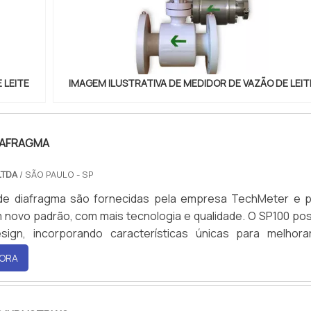
 LEITE
IMAGEM ILUSTRATIVA DE MEDIDOR DE VAZÃO DE LEIT
IAFRAGMA
LTDA
/ SÃO PAULO - SP
e diafragma são fornecidas pela empresa TechMeter e p
um novo padrão, com mais tecnologia e qualidade. O SP100 po
ign, incorporando características únicas para melhora
idade e o desempenho das bombas de diafragma.E
ORA
 possui algumas outras características técnicas, com
ara fluídos: ½ NPTF-1/BSPP• O material de construçã
no/Nylon condutor• O material de construção das conexões