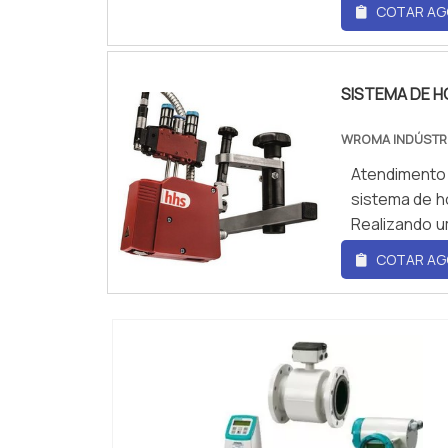
a melhor re
COTAR AG
ip66 preço,
pagamento 
muitas maneir
SISTEMA DE H
WROMA INDÚSTR
Atendimento
sistema de h
Realizando u
a melhor re
COTAR AG
SISTEMA DE
preço justo
WRoma. Dispo