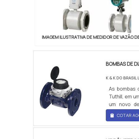
IMAGEM ILUSTRATIVA DE MEDIDOR DE VAZÃO DE
BOMBAS DE D
K & K DO BRASIL 
As bombas d
Tuthill, em 
um novo des
funcional
COTAR AG
equipamento
Conexões p
Polipropile