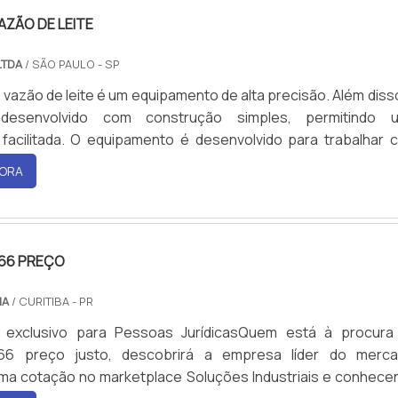
AZÃO DE LEITE
 LTDA
/ SÃO PAULO - SP
 vazão de leite é um equipamento de alta precisão. Além diss
senvolvido com construção simples, permitindo 
facilitada. O equipamento é desenvolvido para trabalhar 
is itens das áreas alimentícias, como por exemplo bebidas
ORA
 ser trabalhado em áreas farmacêuticas e químicas.Esse t
em como prioridade a sanitariedade. Devido a sua constru
did...
66 PREÇO
IA
/ CURITIBA - PR
 exclusivo para Pessoas JurídicasQuem está à procura
66 preço justo, descobrirá a empresa líder do merca
ma cotação no marketplace Soluções Industriais e conhece