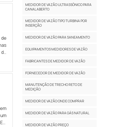
 do
MEDIDOR DE VAZÃO ULTRASSÔNICO PARA
CANAL ABERTO
ipo
tas
MEDIDOR DE VAZÃO TIPO TURBINA POR
as,
INSERÇÃO
que
s de
MEDIDOR DE VAZÃO PARA SANEAMENTO
xoÉ
nhas
ado
EQUIPAMENTOS MEDIDORES DE VAZÃO
 do
sua
sso
a o
FABRICANTES DE MEDIDOR DE VAZÃO
RES
rna
 por
FORNECEDOR DE MEDIDOR DE VAZÃO
esse
iso
 ao
MANUTENÇÃO DE TRECHO RETO DE
 de
nto
MEDIÇÃO
 do
r o
 de
MEDIDOR DE VAZÃO ONDE COMPRAR
o a
 em
uma
sas
MEDIDOR DE VAZÃO PARA GÁS NATURAL
 um
car
rias
 EM
 DE
a a
MEDIDOR DE VAZÃO PREÇO