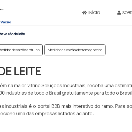
INÍCIO
SOBR
e vazão de leite
edidor de vazão arduino
Medidor de vazão eletromagnético
DE LEITE
m na maior vitrine Soluções Industriais, receba uma estimat
 indústrias de todo o Brasil gratuitamente para todo o Brasil
ndustriais é o portal B2B mais interativo do ramo. Para sol
lecione uma das empresas listados adiante: