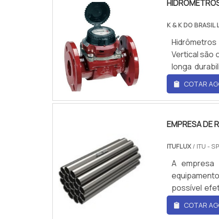
HIDRÔMETROS
fluidos é.
K & K DO BRASIL 
Hidrômetros
Vertical são
longa durabi
industriais, 
COTAR AG
até 130ºC e 
são afetados
podem ser in
EMPRESA DE R
ITUFLUX
/ ITU - S
A empresa d
equipamento 
possível efe
rotação de 
COTAR AG
retificador d