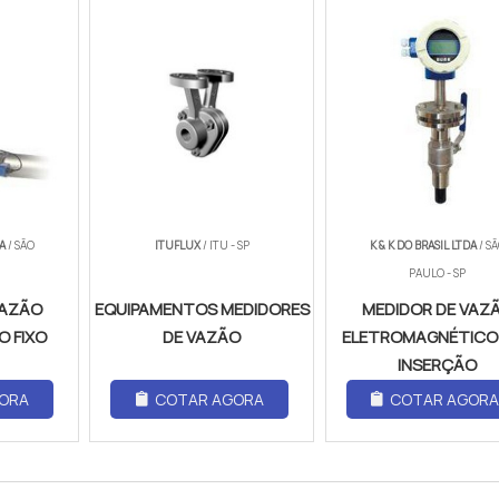
DA
/ SÃO
ITUFLUX
/ ITU - SP
K & K DO BRASIL LTDA
/ S
PAULO - SP
VAZÃO
EQUIPAMENTOS MEDIDORES
MEDIDOR DE VAZ
 FIXO
DE VAZÃO
ELETROMAGNÉTICO
INSERÇÃO
ORA
COTAR AGORA
COTAR AGOR