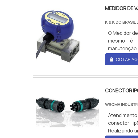
MEDIDOR DE V
K & K DO BRASIL
O Medidor de
mesmo é de
manutenção 
leite e dema
COTAR AG
também pode
de medidor t
simples, o Me
CONECTOR IP
WROMA INDÚSTR
Atendimento
conector ip
Realizando u