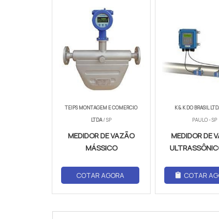
TEIPS MONTAGEM E COMERCIO
K & K DO BRASIL LT
LTDA
/ SP
PAULO - SP
MEDIDOR DE VAZÃO
MEDIDOR DE 
MÁSSICO
ULTRASSÔNICO
COTAR AGORA
COTAR AG