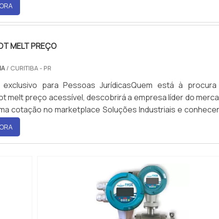
ferência em qualidade do mercado. Quando o tema é conec
ORA
 com a melhor mão de obra da WRoma receberá precisão 
acessível.ALGUNS DETALHES SOBRE CONECTOR IP66 PREÇ
as eficientes de dem...
OT MELT PREÇO
IA
/ CURITIBA - PR
 exclusivo para Pessoas JurídicasQuem está à procura
ot melt preço acessível, descobrirá a empresa líder do merc
ma cotação no marketplace Soluções Industriais e conhece
ferência em qualidade do mercado.ALGUNS DETALHES SO
ORA
 HOT MELT PREÇOSe alguém busca por sistema de hot m
 e em uma empresa comprometida com os serviços, encontra
nibilizando...