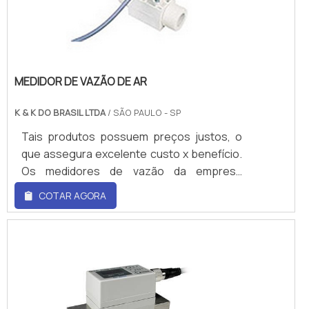
MEDIDOR DE VAZÃO DE AR
K & K DO BRASIL LTDA
/ SÃO PAULO - SP
Tais produtos possuem preços justos, o
que assegura excelente custo x benefício.
Os medidores de vazão da empresa
atendem aos segmentos: Petróleo e
COTAR AGORA
derivados, saneamento, irrigação, geração
de energia, papel e celulose, construção
de máquinas, químico, siderúrgico, etc. O
Medidor de vazão da empresa apresenta
algumas características técnicas:
Monitores de vazão mássica, de baixo