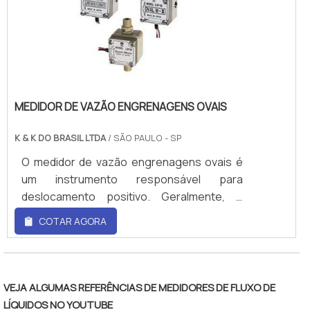
MEDIDOR DE VAZÃO ENGRENAGENS OVAIS
K & K DO BRASIL LTDA
/ SÃO PAULO - SP
O medidor de vazão engrenagens ovais é
um instrumento responsável para
deslocamento positivo. Geralmente, é
responsável pelo cálculo da vazão
COTAR AGORA
volumétrica de gases liquefeitos e líquidos
em diversos ramos industriais.Entre os
benefícios oferecidos pelo produto,
encontram-se: - Apresenta robustez; -
VEJA ALGUMAS REFERÊNCIAS DE MEDIDORES DE FLUXO DE
Conta com exatidão; - Apresenta
LÍQUIDOS NO YOUTUBE