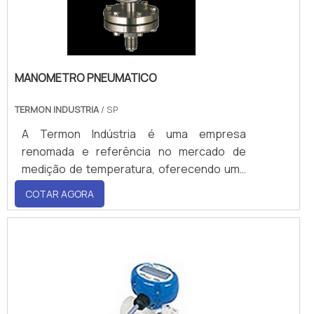
contador que registra a quantidade de água
que passou pelo medidor. A conta é feita a
partir do último númer.
MANOMETRO PNEUMATICO
TERMON INDUSTRIA
/ SP
A Termon Indústria é uma empresa
renomada e referência no mercado de
medição de temperatura, oferecendo uma
ampla gama de produtos de alta qualida
COTAR AGORA