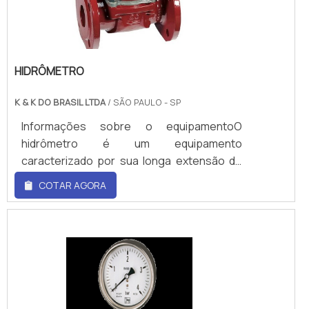
HIDRÔMETRO
K & K DO BRASIL LTDA
/ SÃO PAULO - SP
Informações sobre o equipamentoO
hidrômetro é um equipamento
caracterizado por sua longa extensão de
range de vazão, alta precisão e
COTAR AGORA
durabilidade e robustez. O item industrial
possui diversas características para
satisfazer ainda mais seus
consumidores.Esse equipamento também
é conhecidos como medidor de água, e é
um equipamento que apura o consumo
mensal de água de um imóvel. Nele, há um