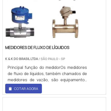
MEDIDORES DE FLUXO DE LÍQUIDOS
K & K DO BRASIL LTDA
/ SÃO PAULO - SP
Principal função do medidorOs medidores
de fluxo de líquidos, também chamados de
medidores de vazão, são equipamentos
desenvolvidos com a finalidade de obter a
COTAR AGORA
medida de um fluxo ou de uma vazão de
matéria.Essas medidas são realizadas de
diversas formas, utilizando os mais
variados princípios físicos. Com os