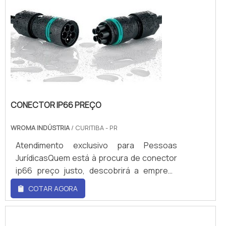
medidores de fluxo, elas são ainda mais
precisas.Modelo Eggs DeltaCompacto,
leve, versátil, e de fácil utilização, o Eggs
Delta é ...
CONECTOR IP66 PREÇO
WROMA INDÚSTRIA
/ CURITIBA - PR
Atendimento exclusivo para Pessoas
JurídicasQuem está à procura de conector
ip66 preço justo, descobrirá a empresa
líder do mercado. Realizando uma cotação
COTAR AGORA
no marketplace Soluções Industriais e
conhecendo a melhor referência em
qualidade do mercado. Quando o tema é