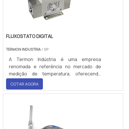
custo para controle de economia de
energia; Ampla faixa de vazão de 1:60;
Sensor simples e durável sem partes
móveis e.
FLUXOSTATO DIGITAL
TERMON INDUSTRIA
/ SP
A Termon Indústria é uma empresa
renomada e referência no mercado de
medição de temperatura, oferecendo
soluções inovadoras e de alt
COTAR AGORA