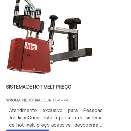
conector ip66 preço, com a melhor mão de
obra da WRoma receberá precisão com
pagamento acessível.ALGUNS DETALHES
SOBRE CONECTOR IP66 PREÇOHá muitas
maneiras eficientes de dem...
SISTEMA DE HOT MELT PREÇO
WROMA INDÚSTRIA
/ CURITIBA - PR
Atendimento exclusivo para Pessoas
JurídicasQuem está à procura de sistema
de hot melt preço acessível, descobrirá a