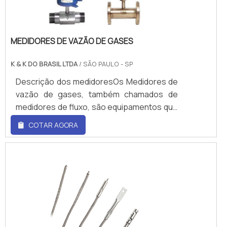
MEDIDORES DE VAZÃO DE GASES
K & K DO BRASIL LTDA
/ SÃO PAULO - SP
Descrição dos medidoresOs Medidores de
vazão de gases, também chamados de
medidores de fluxo, são equipamentos que
possibilitam a medida e a identificação da
COTAR AGORA
vazão de matéria. Utilizando Medidores de
vazão, a percepção desses vazamentos
fica mais evidente e precisa.Para realizar a
medição precisamos determinar a
quantidade de líquidos, gases e sólidos que
irão passar por um determinado local na
unidade de tempo, pode-se incluir também
instrumentos que apontam a quantidade