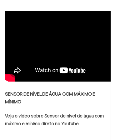
resultados de medição de qualidade; -
Versatilidade de aplicações; - Alta
tecnologia; - Grande durabilidade; -
Apresenta flexibilidade; - Entre outros.Se
você procura po.
SENSOR DE NÍVEL DE ÁGUA COM MÁXIMO E
MÍNIMO
Veja o vídeo sobre Sensor de nível de água com
máximo e mínimo direto no Youtube