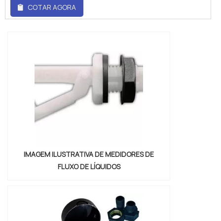
empresa líder do mercado. Realizando uma
COTAR AGORA
cotação no marketplace Soluções
Industriais e conhecendo a melhor
referência em qualidade do
mercado.ALGUNS DETALHES SOBRE
SISTEMA DE HOT MELT PREÇOSe alguém
busca por sistema de hot melt preço justo
e em uma empresa comprometida com os
serviços, encontra na WRoma.
Disponibilizando...
IMAGEM ILUSTRATIVA DE MEDIDORES DE
FLUXO DE LÍQUIDOS