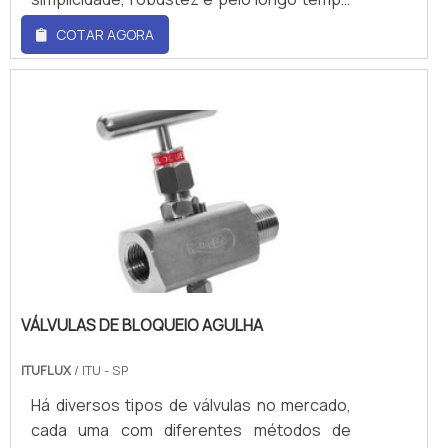
ponta, como distribuidor de ar e placa de
de vida útil. Ele oferece medição
COTAR AGORA
orifício.Tudo isso por ser comprometida
acumulativa e de vazão instantânea, são,
com os serviços e responsável,
também, programáveis em campo para a
qualificações possíveis pelo fato de a
conveniência e versatilidade.As unidades
empresa possuir escritório de alta
de medições do hidrômetro podem ser em
qualidade onde são realizadas as atividades
litros ou galões, e possuem saída de pulso,
e sala de treinamento com materiais
excelente escolha para sistemas de
sofisticados. Todos esses fatores,
bateladas ou para monitoramento remoto
agregados a uma equipe com profissionais
via CLP.Características dos hidrômetrosPor
experientes e capacitados, que buscam
ser um equipamento extremamente i.
solucionar com o melhor custo-benefício
as necessidades técnicas e comerciais do
cliente, fecham todo o ciclo de entrega
VÁLVULAS DE BLOQUEIO AGULHA
com excelência para toda a carteira de
clientes..
ITUFLUX
/ ITU - SP
Há diversos tipos de válvulas no mercado,
cada uma com diferentes métodos de