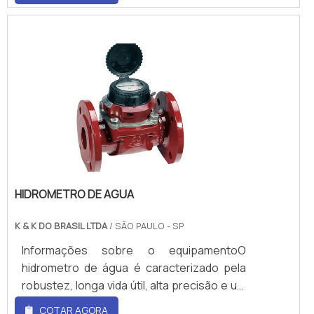
em concentrações e fluxos conhecidos
denomina-se bloco de fluxômetros.Esse
equipamento é constituído por uma válvula
de controle de fluxo, agregado a um tubo
vertical, por meio da qual flui o gás, um
flutuador e um limitador na parte superior
do tubo. O equipamento é feito de um
material transparente, normalmente em
vidro.Benefícios e vant.
HIDROMETRO DE AGUA
K & K DO BRASIL LTDA
/ SÃO PAULO - SP
Informações sobre o equipamentoO
hidrometro de água é caracterizado pela
robustez, longa vida útil, alta precisão e um
extenso range de vazão. O equipamento
COTAR AGORA