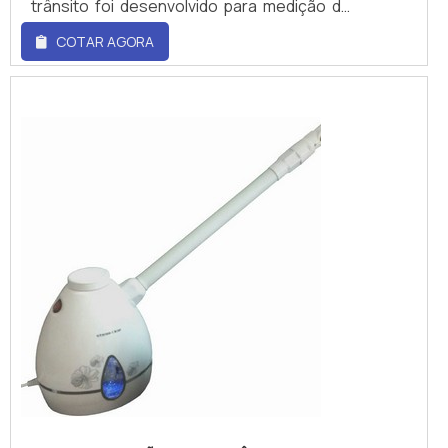
trânsito foi desenvolvido para medição de
líquidos. Sua instalação é simples e fácil de
COTAR AGORA
ser realizada sem a necessidade de parar o
fluxo, seccionar ou furar a tubulação para a
mesma. Pode ser aplicado em tubulações
de DN15 a DN6000 (1/2 a 240).O princípio de
tecnologia aplicado é o de tempo de
trânsito onde dois transdutores que são
acoplados na parede extern...