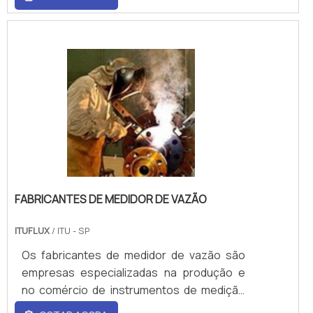
não é afetado por campo magnético
externo e, assim, geradores de impulsos
podem ser instalados posteriormente sem
danificar o lacre.Além disso, esse
equipamento é caracterizado por sua
longa extensão de range de vazão, alta
precisão e durabilidade e robustez. O item
industrial possui diversas características
para satisfazer ainda mais seus c.
FABRICANTES DE MEDIDOR DE VAZÃO
ITUFLUX
/ ITU - SP
Os fabricantes de medidor de vazão são
empresas especializadas na produção e
no comércio de instrumentos de medição
altamente precisos. Medir corretamente a