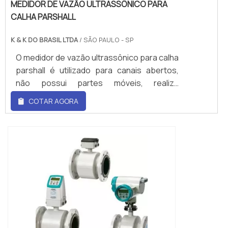
MEDIDOR DE VAZÃO ULTRASSÔNICO PARA
CALHA PARSHALL
K & K DO BRASIL LTDA
/ SÃO PAULO - SP
O medidor de vazão ultrassônico para calha
parshall é utilizado para canais abertos,
não possui partes móveis, realiza
medições precisas e totalização de
COTAR AGORA
processos.Tem como princípio de medição
o sinal ultrassônico pelo ar.Aplicações: -
Calha Parshall; - Calha Palmer – Bowlus; -
Efluentes e esgotos; - Água
Bruta.Características: - Sem contato com o
fluído; - Livre de manutenção; - Fácil
instalação.Sendo um equipamento de alta
efic...