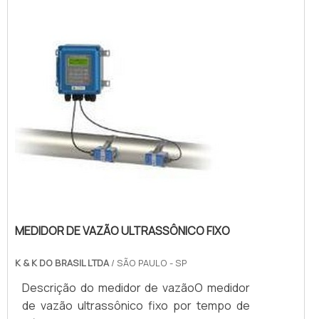
despensas de baixo custo. Possui design
compacto e leve.Adquirir o Medidor de
vazão ultrassônico facilita muito o trabalho
de quem necessita de suas funções....
MEDIDOR DE VAZÃO ULTRASSÔNICO FIXO
K & K DO BRASIL LTDA
/ SÃO PAULO - SP
Descrição do medidor de vazãoO medidor
de vazão ultrassônico fixo por tempo de