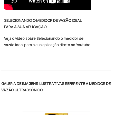
ISO 5208, que é a responsável por
determinar as condições de fabricação de
válvulas industriais e ensaio de pressão,
fundamental para a leitura da vazão.Por
SELECIONANDO O MEDIDOR DE VAZÃO IDEAL
isso, ao necessitar de um bloqueio de
PARA A SUA APLICAÇÃO
valvula gaveta é necessário contar com
Veja o vídeo sobre Selecionando o medidor de
uma empresa séria que seja especializada
vazão ideal para a sua aplicação direto no Youtube
no ramo, para te oferecer o melhor serviço
e produto, atendendo às suas
expectativas..
GALERIA DE IMAGENS ILUSTRATIVAS REFERENTE A MEDIDOR DE
VAZÃO ULTRASSÔNICO