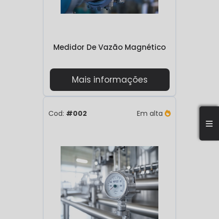
do tipo de tecnologia utilizada, o medidor pode
realizar essas medições por meio de diferentes
métodos, como pressão diferencial, ultrassom,
Medidor De Vazão Magnético
ou eletromagnetismo. Uma vez capturados os
dados, o medidor digital processa essas
informações e exibe o valor correspondente ao
Mais informações
fluxo diretamente em um display digital,
facilitando a visualização e o controle.
Cod:
#002
Em alta
Além de oferecer alta precisão, os medidores de
vazão digitais são versáteis e podem ser usados
em diferentes aplicações, como em tubulações
de água, gases, produtos químicos e até vapor.
A possibilidade de integração com sistemas de
automação e controle também faz com que
esses dispositivos sejam essenciais em
operações industriais que exigem
monitoramento contínuo para garantir a