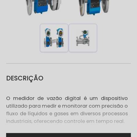
DESCRIÇÃO
O medidor de vazão digital é um dispositivo
utilizado para medir e monitorar com precisão o
fluxo de líquidos e gases em diversos processos
industriais, oferecendo controle em tempo real.
O QUE É MEDIDOR DE VAZÃO DIGITAL?