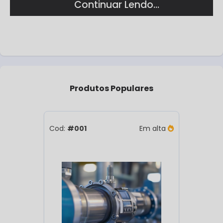
Continuar Lendo...
O medidor de vazão digital é um dispositivo
eletrônico utilizado para medir o fluxo de
líquidos, gases ou vapor em um sistema. Sua
principal característica é a capacidade de
fornecer leituras precisas e em tempo real, que
podem ser exibidas em uma tela digital ou
Produtos
Populares
transmitidas para sistemas de controle. Esse
tipo de medidor é amplamente utilizado em
indústrias que necessitam de monitoramento
Cod:
#001
Em alta
contínuo e controle preciso do fluxo, como nas
indústrias química, petroquímica, farmacêutica
e alimentícia.
O funcionamento do medidor de vazão digital é
baseado na captação da quantidade de fluido
que passa por um sensor durante um
determinado intervalo de tempo. Dependendo